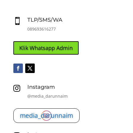
TLP/SMS/WA

089693616277
Klik Whatsapp Admin
Instagram

@media_darunnaim
media_darunnaim