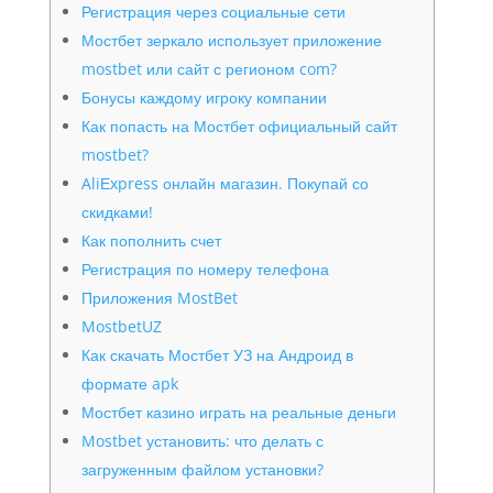
Регистрация через социальные сети
Мостбет зеркало использует приложение
mostbet или сайт с регионом com?
Бонусы каждому игроку компании
Как попасть на Мостбет официальный сайт
mostbet?
AliЕxpress онлайн магазин. Покупай со
скидками!
Как пополнить счет
Регистрация по номеру телефона
Приложения MostBet
MostbetUZ
Как скачать Мостбет УЗ на Андроид в
формате apk
Мостбет казино играть на реальные деньги
Mostbet установить: что делать с
загруженным файлом установки?