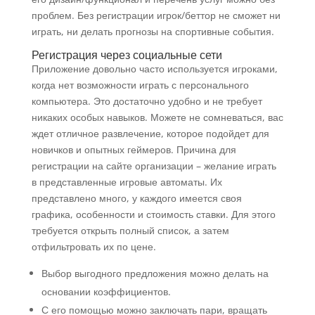
проблем. Без регистрации игрок/беттор не сможет ни
играть, ни делать прогнозы на спортивные события.
Регистрация через социальные сети
Приложение довольно часто используется игроками,
когда нет возможности играть с персонального
компьютера. Это достаточно удобно и не требует
никаких особых навыков. Можете не сомневаться, вас
ждет отличное развлечение, которое подойдет для
новичков и опытных геймеров. Причина для
регистрации на сайте организации – желание играть
в представленные игровые автоматы. Их
представлено много, у каждого имеется своя
графика, особенности и стоимость ставки. Для этого
требуется открыть полный список, а затем
отфильтровать их по цене.
Выбор выгодного предложения можно делать на
основании коэффициентов.
С его помощью можно заключать пари, вращать