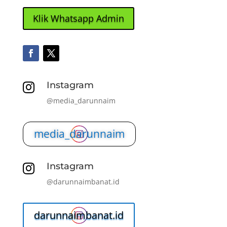
Klik Whatsapp Admin
Instagram

@media_darunnaim
media_darunnaim
Instagram

@darunnaimbanat.id
darunnaimbanat.id