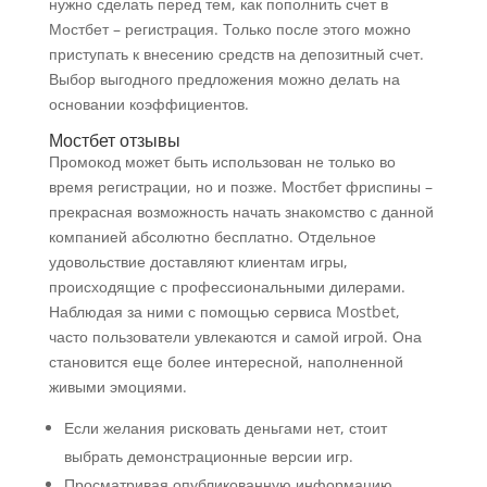
нужно сделать перед тем, как пополнить счет в
Мостбет – регистрация. Только после этого можно
приступать к внесению средств на депозитный счет.
Выбор выгодного предложения можно делать на
основании коэффициентов.
Мостбет отзывы
Промокод может быть использован не только во
время регистрации, но и позже. Мостбет фриспины –
прекрасная возможность начать знакомство с данной
компанией абсолютно бесплатно. Отдельное
удовольствие доставляют клиентам игры,
происходящие с профессиональными дилерами.
Наблюдая за ними с помощью сервиса Mostbet,
часто пользователи увлекаются и самой игрой. Она
становится еще более интересной, наполненной
живыми эмоциями.
Если желания рисковать деньгами нет, стоит
выбрать демонстрационные версии игр.
Просматривая опубликованную информацию,