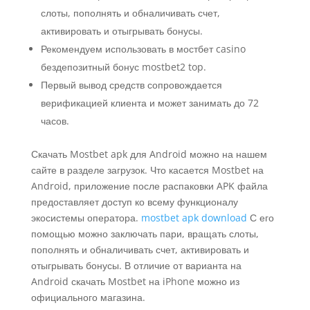
слоты, пополнять и обналичивать счет,
активировать и отыгрывать бонусы.
Рекомендуем использовать в мостбет casino
бездепозитный бонус mostbet2 top.
Первый вывод средств сопровождается
верификацией клиента и может занимать до 72
часов.
Скачать Mostbet apk для Android можно на нашем
сайте в разделе загрузок. Что касается Mostbet на
Android, приложение после распаковки APK файла
предоставляет доступ ко всему функционалу
экосистемы оператора.
mostbet apk download
С его
помощью можно заключать пари, вращать слоты,
пополнять и обналичивать счет, активировать и
отыгрывать бонусы. В отличие от варианта на
Android скачать Mostbet на iPhone можно из
официального магазина.