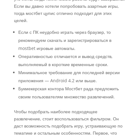
Если вы давно хотели попробовать азартные игры,
тогда мостбет цупис отлично подходит для этих
целей.
Если с ПК неудобно играть через браузер, то
рекомендуем скачать и зарегистрироваться в
mostbet игровые автоматы.
Оперативностью отличается и вывод средств,
выполняемый в короткие временные сроки.
Минимальное требование для последней версии
приложения — Android 4.2 или выше.
Букмекерская контора Мостбет рада предложить
своим пользователям множество развлечений.
Чтобы подобрать наиболее подходящее
развлечение, стоит воспользоваться фильтром. Он
даст возможность подобрать игру, устраивающую по
тематике и остальным особенностям. Первое, что