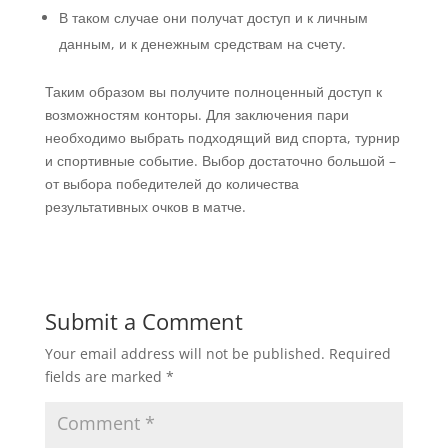
В таком случае они получат доступ и к личным
данным, и к денежным средствам на счету.
Таким образом вы получите полноценный доступ к
возможностям конторы. Для заключения пари
необходимо выбрать подходящий вид спорта, турнир
и спортивные событие. Выбор достаточно большой –
от выбора победителей до количества
результативных очков в матче.
Submit a Comment
Your email address will not be published.
Required
fields are marked
*