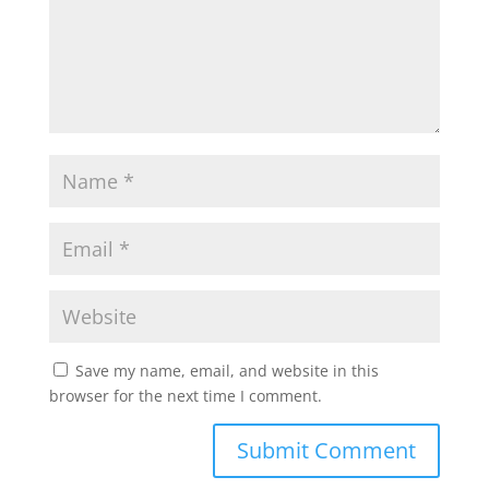
Save my name, email, and website in this
browser for the next time I comment.