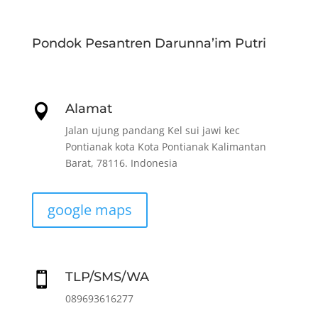
Pondok Pesantren Darunna’im Putri
Alamat

Jalan ujung pandang Kel sui jawi kec
Pontianak kota Kota Pontianak Kalimantan
Barat, 78116. Indonesia
google maps
TLP/SMS/WA

089693616277