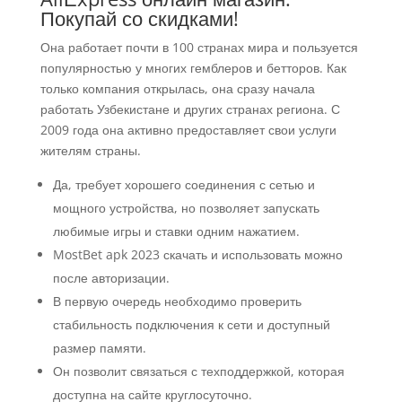
Покупай со скидками!
Она работает почти в 100 странах мира и пользуется
популярностью у многих гемблеров и бетторов. Как
только компания открылась, она сразу начала
работать Узбекистане и других странах региона. С
2009 года она активно предоставляет свои услуги
жителям страны.
Да, требует хорошего соединения с сетью и
мощного устройства, но позволяет запускать
любимые игры и ставки одним нажатием.
MostBet apk 2023 скачать и использовать можно
после авторизации.
В первую очередь необходимо проверить
стабильность подключения к сети и доступный
размер памяти.
Он позволит связаться с техподдержкой, которая
доступна на сайте круглосуточно.