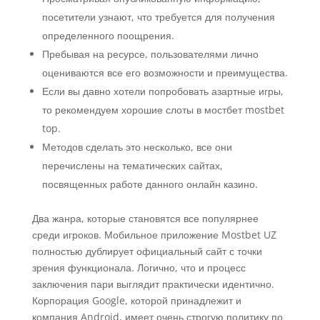
посетители узнают, что требуется для получения
определенного поощрения.
Пребывая на ресурсе, пользователями лично
оцениваются все его возможности и преимущества.
Если вы давно хотели попробовать азартные игры,
то рекомендуем хорошие слоты в мостбет mostbet
top.
Методов сделать это несколько, все они
перечислены на тематических сайтах,
посвященных работе данного онлайн казино.
Два жанра, которые становятся все популярнее
среди игроков. Мобильное приложение Mostbet UZ
полностью дублирует официальный сайт с точки
зрения функционала. Логично, что и процесс
заключения пари выглядит практически идентично.
Корпорация Google, которой принадлежит и
компания Android, имеет очень строгую политику по